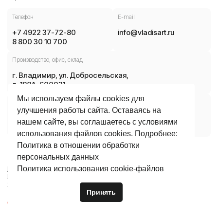
Телефон
E-mail
+7 4922 37-72-80
info@vladisart.ru
8 800 30 10 700
Производство, офис, склад
г. Владимир, ул. Добросельская,
д. 188А, 600031
Мы используем файлы cookies для
Часы работы
улучшения работы сайта. Оставаясь на
ПН-ЧТ 08:30 — 17:30
нашем сайте, вы соглашаетесь с условиями
ПТ 08:30 — 16:15
использования файлов cookies. Подробнее:
Политика в отношении обработки
© 2026 АО «Владисарт». Все права защищены.
персональных данных
Политика использования сookie-файлов
Политика в отношении обработки персональных данных
Политика использования сookie-файлов
Согласие на обработку персональных данных
Создание сайта
—
Принять
компания «
Пиксель Плюс
»