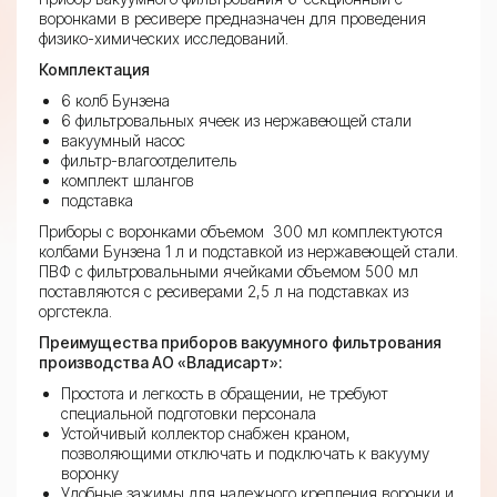
вакуумным
воронками в ресивере предназначен для проведения
насосом
физико-химических исследований.
Комплектация
6 колб Бунзена
6 фильтровальных ячеек из нержавеющей стали
вакуумный насос
фильтр-влагоотделитель
комплект шлангов
подставка
Приборы с воронками объемом 300 мл комплектуются
колбами Бунзена 1 л и подставкой из нержавеющей стали.
ПВФ с фильтровальными ячейками объемом 500 мл
поставляются с ресиверами 2,5 л на подставках из
оргстекла.
Преимущества приборов вакуумного фильтрования
производства АО «Владисарт»:
Простота и легкость в обращении, не требуют
специальной подготовки персонала
Устойчивый коллектор снабжен краном,
позволяющими отключать и подключать к вакууму
воронку
Удобные зажимы для надежного крепления воронки и