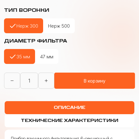
ТИП ВОРОНКИ
Нерж 300
Нерж 500
ДИАМЕТР ФИЛЬТРА
35 мм
47 мм
Количество
В корзину
товара
ПВФ
для
физико-
химических
ОПИСАНИЕ
исследований
6-
секционный
ТЕХНИЧЕСКИЕ ХАРАКТЕРИСТИКИ
на
подставке
с
Прибор вакуумного фильтрования 6-секционный с