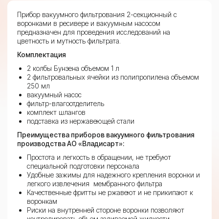
секционный
на
Прибор вакуумного фильтрования 2-секционный с
подставке
воронками в ресивере и вакуумным насосом
с
предназначен для проведения исследований на
вакуумным
цветность и мутность фильтрата.
насосом
Комплектация
2 колбы Бунзена объемом 1 л
2 фильтровальных ячейки из полипропилена объемом
250 мл
вакуумный насос
фильтр-влагоотделитель
комплект шлангов
подставка из нержавеющей стали
Преимущества приборов вакуумного фильтрования
производства АО «Владисарт»:
Простота и легкость в обращении, не требуют
специальной подготовки персонала
Удобные зажимы для надежного крепления воронки и
легкого извлечения мембранного фильтра
Качественные фритты не ржавеют и не прикипают к
воронкам
Риски на внутренней стороне воронки позволяют
контролировать объем заливаемой жидкости.