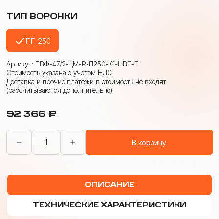
ТИП ВОРОНКИ
ПП 250
Артикул: ПВФ-47/2-ЦМ-Р-П250-К1-НВП-П
Стоимость указана с учетом НДС.
Доставка и прочие платежи в стоимость не входят
(рассчитываются дополнительно)
92 366
₽
Количество
В корзину
товара
ПВФ
для
исследований
на
ОПИСАНИЕ
цветность
и
мутность
ТЕХНИЧЕСКИЕ ХАРАКТЕРИСТИКИ
2-