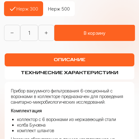
Нерж 300
Нерж 500
Количество
В корзину
товара
ПВФ
для
микробиологических
исследований
ОПИСАНИЕ
6-
секционный
ТЕХНИЧЕСКИЕ ХАРАКТЕРИСТИКИ
Прибор вакуумного фильтрования 6-секционный с
воронками в коллекторе предназначен для проведения
санитарно-микробиологических исследований.
Комплектация
коллектор с 6 воронками из нержавеющей стали
колба Бунзена
комплект шлангов