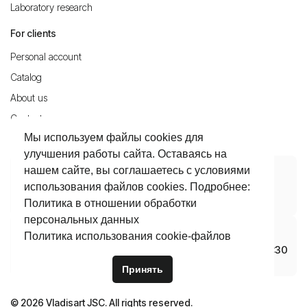
Laboratory research
For clients
Personal account
Catalog
About us
Contacts
Мы используем файлы cookies для
Delivery and Payment
улучшения работы сайта. Оставаясь на
Phones
E-mail
нашем сайте, вы соглашаетесь с условиями
использования файлов cookies. Подробнее:
+7 4922 37-72-80
info@vladisart.ru
8 800 30 10 700
Политика в отношении обработки
персональных данных
Production, office, warehouse
Opening hours
Политика использования сookie-файлов
Vladimir, Dobroselskaya Street,
Mon-Thu 08:30 – 17:30
188A, 600031
Fri 08:30 – 16:15
Принять
© 2026 Vladisart JSC. All rights reserved.