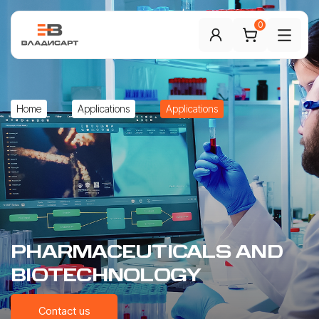
0
Home
Applications
Applications
PHARMACEUTICALS
AND
BIOTECHNOLOGY
Contact us