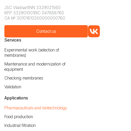
JSC Vladisart
INN 3329021560
KPP 332901001
BIC 047888760
CA № 30101810300000000760
Contact us
Services
Experimental work (selection of
membranes)
Maintenance and modernization of
equipment
Checking membranes
Validation
Applications
Pharmaceuticals and biotechnology
Food production
Industrial filtration