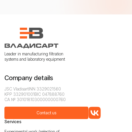
Leader in manufacturing filtration
systems and laboratory equipment
Company details
JSC Vladisart
INN 3329021560
KPP 332901001
BIC 047888760
CA № 30101810300000000760
Contact us
Services
Experimental work (selection of