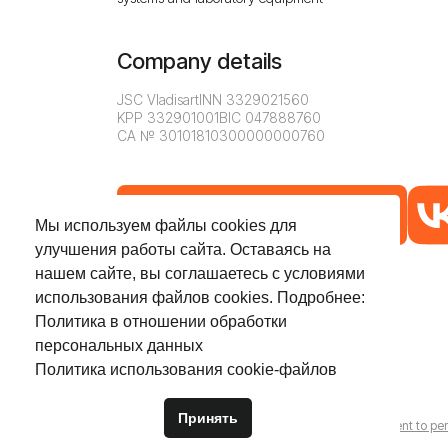
Company details
JSC Vladisart
INN 3329021560
KPP 332901001
BIC 047888760
CA № 30101810300000000760
Contact us
Мы используем файлы cookies для
улучшения работы сайта. Оставаясь на
нашем сайте, вы соглашаетесь с условиями
использования файлов cookies. Подробнее:
Политика в отношении обработки
персональных данных
Политика использования сookie-файлов
© 2026 Vladisart JSC. All rights reserved.
Принять
Personal data processing policy
Cookie policy
Consent to per