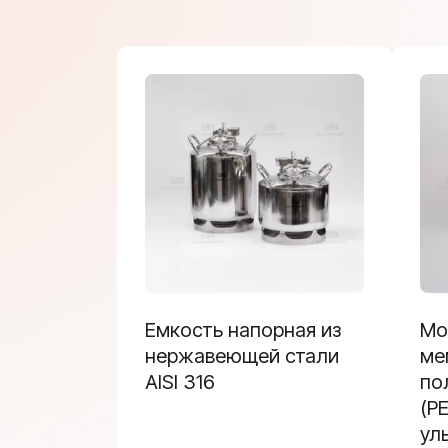
Емкость напорная из
Мо
нержавеющей стали
ме
AISI 316
по
(P
ул