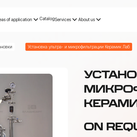
Catalog
eas of application
Services
About us
Catalog
Small volume filtration
ановки
Установка ультра- и микрофильтрации Керамик Лаб
УСТАНО
МИКРО
КЕРАМИ
ON REQ