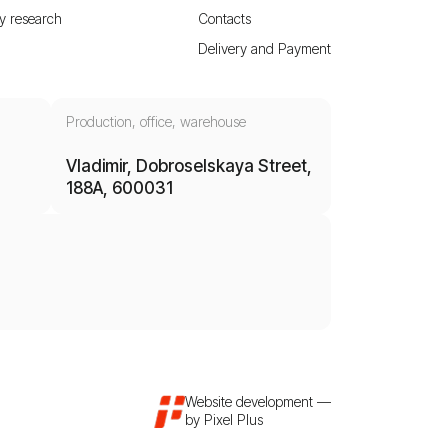
y research
Contacts
Delivery and Payment
Production, office, warehouse
Vladimir, Dobroselskaya Street,
188A, 600031
Website development
—
by
Pixel Plus