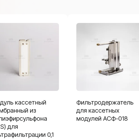
дуль кассетный
Фильтродержатель
мбранный из
для кассетных
лиэфирсульфона
модулей АСФ-018
ES) для
ьтрафильтрации 0,1