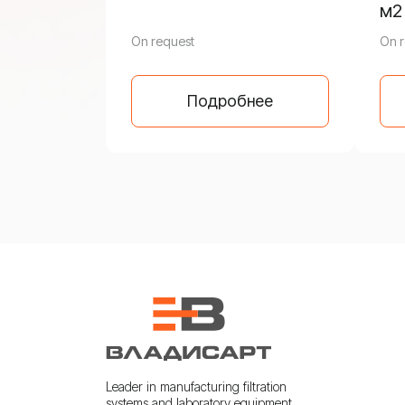
м2
On request
On r
Подробнее
Leader in manufacturing filtration
systems and laboratory equipment