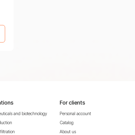
ations
For clients
uticals and biotechnology
Personal account
duction
Catalog
filtration
About us