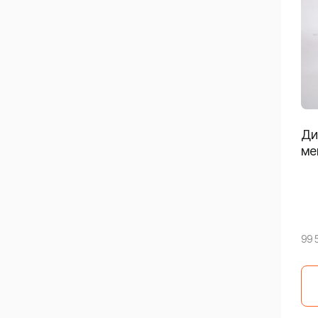
Ди
ме
99 