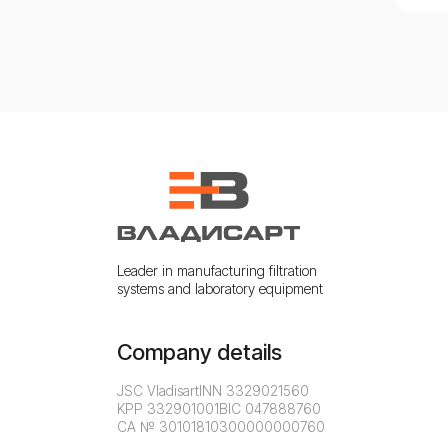
Leader in manufacturing filtration
systems and laboratory equipment
Company details
JSC Vladisart
INN 3329021560
KPP 332901001
BIC 047888760
CA № 30101810300000000760