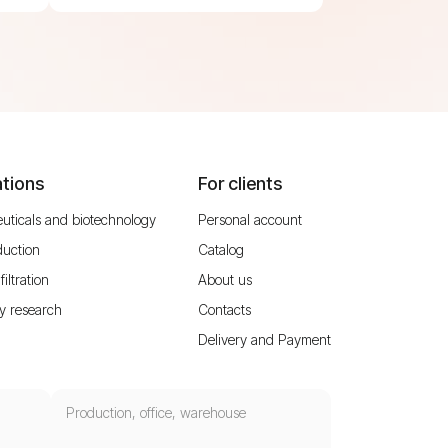
ations
For clients
uticals and biotechnology
Personal account
duction
Catalog
filtration
About us
y research
Contacts
Delivery and Payment
Production, office, warehouse