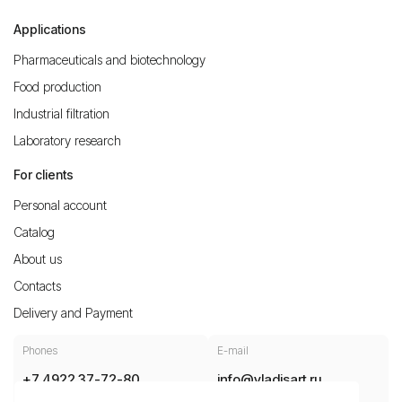
Applications
Pharmaceuticals and biotechnology
Food production
Industrial filtration
Laboratory research
For clients
Personal account
Catalog
About us
Contacts
Delivery and Payment
Phones
E-mail
+7 4922 37-72-80
info@vladisart.ru
8 800 30 10 700