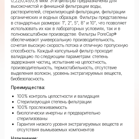
0,22/0,45/0,8 мкм. Эти фильтры предназначены для
высокочистой и финишной фильтрации воды,
растворителей, стерилизующей фильтрации, фильтрации
органических и водных образцов. Фильтры представлены
в стандартных размерах: 1″, 2″, 5″, 8″ и 10″, что позволяет
использовать их как в лабораторных условиях, так и в
полномасштабном производстве. Фильтры PoreCap®
обеспечивают универсальную производительность,
сочетая высокую скорость потока и отличную пропускную
способность. Каждый капсульный фильтр проходит
валидацию по следующим параметрам: степень
задержания частиц, испытание на целостность,
производительность, термостабильность, отсутствие
выделения волокон, уровень экстрагируемых веществ,
биобезопасность.
Преимущества:
100% контроль целостности и валидация
Стерилизующая степень фильтрации
100% прослеживаемость
биологически инертны и предварительно
стерилизованы
Гарантия низкого уровня экстрагируемых веществ и
отсутствия вымываемых компонентов
Назначение: