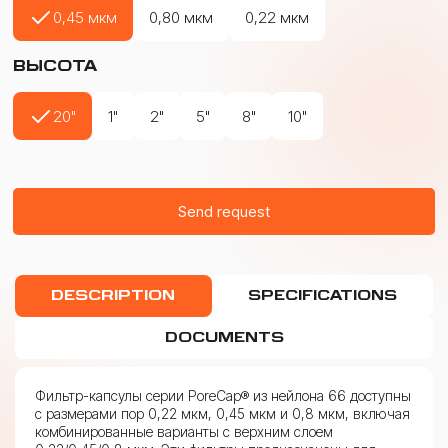
0,45 мкм
0,80 мкм
0,22 мкм
ВЫСОТА
20"
1"
2"
5"
8"
10"
Send request
DESCRIPTION
SPECIFICATIONS
DOCUMENTS
Фильтр-капсулы серии PoreCap® из нейлона 66 доступны
с размерами пор 0,22 мкм, 0,45 мкм и 0,8 мкм, включая
комбинированные варианты с верхним слоем