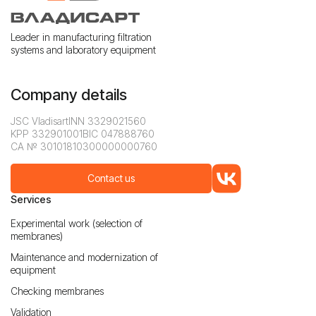
Leader in manufacturing filtration
systems and laboratory equipment
Company details
JSC Vladisart
INN 3329021560
KPP 332901001
BIC 047888760
CA № 30101810300000000760
Contact us
Services
Experimental work (selection of
membranes)
Maintenance and modernization of
equipment
Checking membranes
Validation