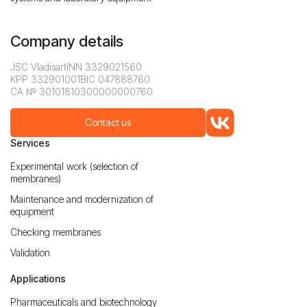
Company details
JSC Vladisart
INN 3329021560
KPP 332901001
BIC 047888760
CA № 30101810300000000760
Contact us
Services
Experimental work (selection of
membranes)
Maintenance and modernization of
equipment
Checking membranes
Validation
Applications
Pharmaceuticals and biotechnology