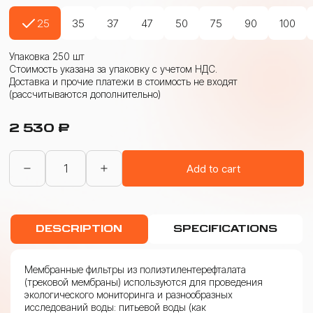
25
35
37
47
50
75
90
100
Упаковка 250 шт
Стоимость указана за упаковку с учетом НДС.
Доставка и прочие платежи в стоимость не входят
(рассчитываются дополнительно)
2 530
₽
Фильтры
Add to cart
мембранные
из
полиэтилентерефталата
(ФМПЭТ)
0,20
DESCRIPTION
SPECIFICATIONS
мкм
quantity
Мембранные фильтры из полиэтилентерефталата
(трековой мембраны) используются для проведения
экологического мониторинга и разнообразных
исследований воды: питьевой воды (как