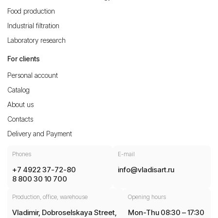
Food production
Industrial filtration
Laboratory research
For clients
Personal account
Catalog
About us
Contacts
Delivery and Payment
Phones
E-mail
+7 4922 37-72-80
info@vladisart.ru
8 800 30 10 700
Production, office, warehouse
Opening hours
Vladimir, Dobroselskaya Street,
Mon-Thu 08:30 – 17:30