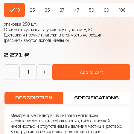
13
25
35
37
47
50
90
100
Упаковка 250 шт.
Стоимость указана за упаковку с учетом НДС.
Доставка и прочие платежи в стоимость не входят
(рассчитываются дополнительно)
2 271
₽
Фильтры
Add to cart
мембранные
из
нитрата
целлюлозы
(ФМНЦ)
DESCRIPTION
SPECIFICATIONS
0,20
мкм
quantity
Мембранные фильтры из нитрата целлюлозы
характеризуются гидрофильностью, биологической
инертностью и отсутствием выделения частиц в раствор.
Конструктивно не содержат подложки-сетки и