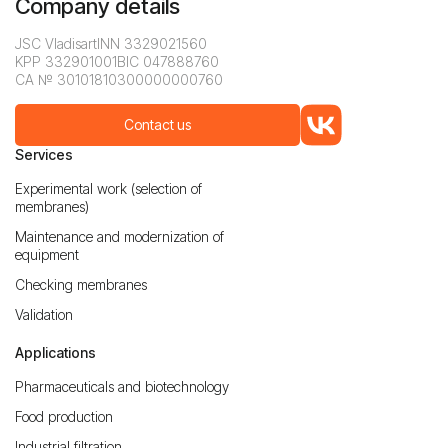
Company details
JSC Vladisart
INN 3329021560
KPP 332901001
BIC 047888760
CA № 30101810300000000760
Contact us
Services
Experimental work (selection of
membranes)
Maintenance and modernization of
equipment
Checking membranes
Validation
Applications
Pharmaceuticals and biotechnology
Food production
Industrial filtration