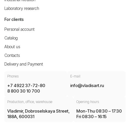
Laboratory research
For clients
Personal account
Catalog
About us
Contacts
Delivery and Payment
Phones
E-mail
+7 4922 37-72-80
info@vladisart.ru
8 800 30 10 700
Production, office, warehouse
Opening hours
Vladimir, Dobroselskaya Street,
Mon-Thu 08:30 – 17:30
188A, 600031
Fri 08:30 – 16:15