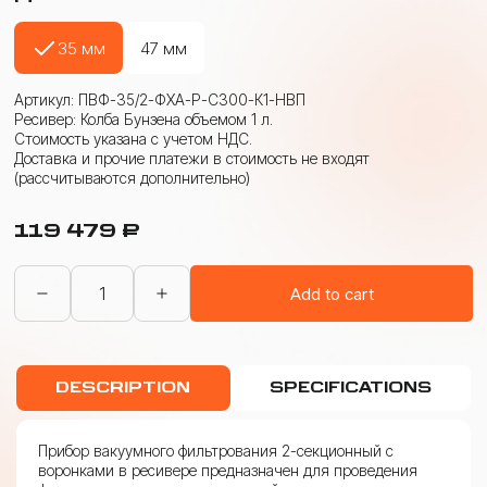
35 мм
47 мм
Артикул: ПВФ-35/2-ФХА-Р-С300-К1-НВП
Ресивер: Колба Бунзена объемом 1 л.
Стоимость указана с учетом НДС.
Доставка и прочие платежи в стоимость не входят
(рассчитываются дополнительно)
119 479
₽
ПВФ
Add to cart
для
физико-
химических
исследований
2-
DESCRIPTION
SPECIFICATIONS
секционный
с
вакуумным
насосом
Прибор вакуумного фильтрования 2-секционный с
quantity
воронками в ресивере предназначен для проведения