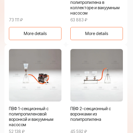
полипропилена в
коллекторе и вакуумным
насосом
73 111
₽
63 883
₽
More details
More details
ПВФ 1-секционный с
ПВФ 2-секционный с
полипропиленовой
воронками из
воронкой и вакуумным
полипропилена
насосом
52 138
₽
45 592
₽