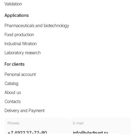
Validation
Applications
Pharmaceuticals and biotechnology
Food production
Industrial filtration
Laboratory research
For clients
Personal account
Catalog
About us
Contacts
Delivery and Payment
Phones
E-mail
+7 4922 37-72-80
info@vladisart.ru