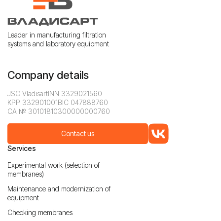
Leader in manufacturing filtration
systems and laboratory equipment
Company details
JSC Vladisart
INN 3329021560
KPP 332901001
BIC 047888760
CA № 30101810300000000760
Contact us
Services
Experimental work (selection of
membranes)
Maintenance and modernization of
equipment
Checking membranes