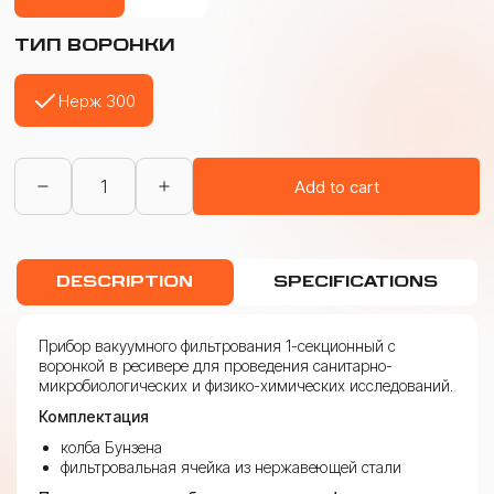
ТИП ВОРОНКИ
Нерж 300
ПВФ
Add to cart
1-
секционный
quantity
DESCRIPTION
SPECIFICATIONS
Прибор вакуумного фильтрования 1-секционный с
воронкой в ресивере для проведения санитарно-
микробиологических и физико-химических исследований.
Комплектация
колба Бунзена
фильтровальная ячейка из нержавеющей стали