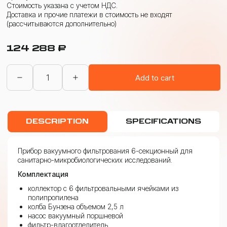
Стоимость указана с учетом НДС.
Доставка и прочие платежи в стоимость не входят
(рассчитываются дополнительно)
124 288
₽
ПВФ
Add to cart
6-
секционный
с
воронками
из
DESCRIPTION
SPECIFICATIONS
полипропилена
с
вакуумным
насосом
Прибор вакуумного фильтрования 6-секционный для
quantity
санитарно-микробиологических исследований.
Комплектация
коллектор с 6 фильтровальными ячейками из
полипропилена
колба Бунзена объемом 2,5 л
насос вакуумный поршневой
фильтр-влагоотделитель