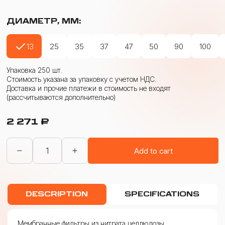
ДИАМЕТР, ММ:
13
25
35
37
47
50
90
100
Упаковка 250 шт.
Стоимость указана за упаковку с учетом НДС.
Доставка и прочие платежи в стоимость не входят
(рассчитываются дополнительно)
2 271
₽
Фильтры
Add to cart
мембранные
из
нитрата
целлюлозы
(ФМНЦ)
DESCRIPTION
SPECIFICATIONS
0,65
мкм
quantity
Мембранные фильтры из нитрата целлюлозы