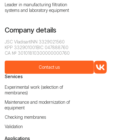
Leader in manufacturing filtration
systems and laboratory equipment
Company details
JSC Vladisart
INN 3329021560
KPP 332901001
BIC 047888760
CA № 30101810300000000760
Contact us
Services
Experimental work (selection of
membranes)
Maintenance and modernization of
equipment
Checking membranes
Validation
Applications