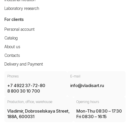
Laboratory research
For clients
Personal account
Catalog
About us
Contacts
Delivery and Payment
Phones
E-mail
+7 4922 37-72-80
info@vladisart.ru
8 800 30 10 700
Production, office, warehouse
Opening hours
Vladimir, Dobroselskaya Street,
Mon-Thu 08:30 – 17:30
188A, 600031
Fri 08:30 – 16:15