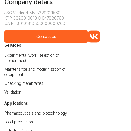
Company details
JSC Vladisart
INN 3329021560
KPP 332901001
BIC 047888760
CA № 30101810300000000760
Contact us
Services
Experimental work (selection of
membranes)
Maintenance and modernization of
equipment
Checking membranes
Validation
Applications
Pharmaceuticals and biotechnology
Food production
Industrial filtration