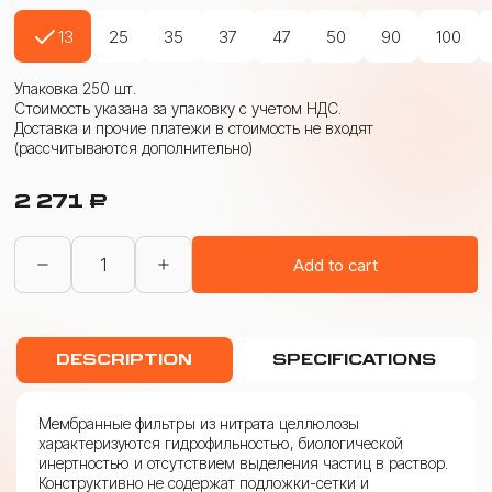
13
25
35
37
47
50
90
100
Упаковка 250 шт.
Стоимость указана за упаковку с учетом НДС.
Доставка и прочие платежи в стоимость не входят
(рассчитываются дополнительно)
2 271
₽
Фильтры
Add to cart
мембранные
из
нитрата
целлюлозы
(ФМНЦ)
DESCRIPTION
SPECIFICATIONS
0,45
мкм
quantity
Мембранные фильтры из нитрата целлюлозы
характеризуются гидрофильностью, биологической
инертностью и отсутствием выделения частиц в раствор.
Конструктивно не содержат подложки-сетки и