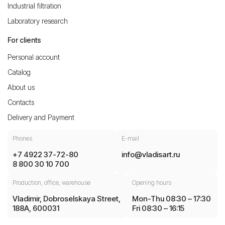
Industrial filtration
Laboratory research
For clients
Personal account
Catalog
About us
Contacts
Delivery and Payment
Phones
E-mail
+7 4922 37-72-80
info@vladisart.ru
8 800 30 10 700
Production, office, warehouse
Opening hours
Vladimir, Dobroselskaya Street,
Mon-Thu 08:30 – 17:30
188A, 600031
Fri 08:30 – 16:15