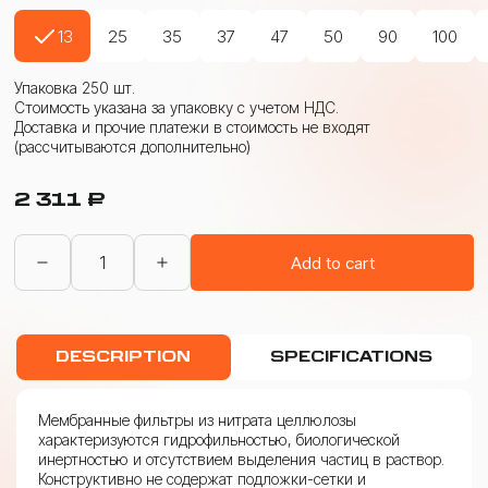
13
25
35
37
47
50
90
100
Упаковка 250 шт.
Стоимость указана за упаковку с учетом НДС.
Доставка и прочие платежи в стоимость не входят
(рассчитываются дополнительно)
2 311
₽
Фильтры
Add to cart
мембранные
из
нитрата
целлюлозы
(ФМНЦ)
DESCRIPTION
SPECIFICATIONS
5,00
мкм
quantity
Мембранные фильтры из нитрата целлюлозы
характеризуются гидрофильностью, биологической
инертностью и отсутствием выделения частиц в раствор.
Конструктивно не содержат подложки-сетки и