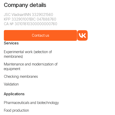
Company details
JSC Vladisart
INN 3329021560
KPP 332901001
BIC 047888760
CA № 30101810300000000760
Contact us
Services
Experimental work (selection of
membranes)
Maintenance and modernization of
equipment
Checking membranes
Validation
Applications
Pharmaceuticals and biotechnology
Food production