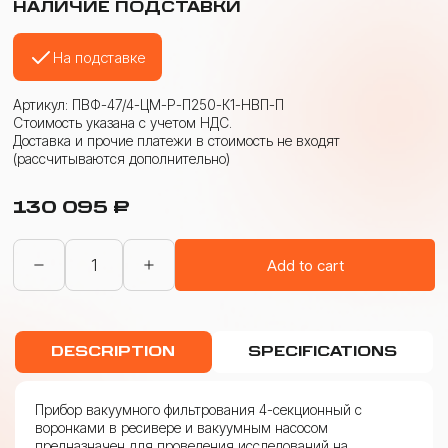
НАЛИЧИЕ ПОДСТАВКИ
На подставке
Артикул: ПВФ-47/4-ЦМ-Р-П250-К1-НВП-П
Стоимость указана с учетом НДС.
Доставка и прочие платежи в стоимость не входят
(рассчитываются дополнительно)
130 095
₽
ПВФ
Add to cart
для
исследований
на
цветность
и
DESCRIPTION
SPECIFICATIONS
мутность
4-
секционный
с
Прибор вакуумного фильтрования 4-секционный с
вакуумным
воронками в ресивере и вакуумным насосом
насосом
предназначен для проведения исследований на