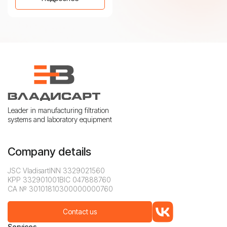
Leader in manufacturing filtration
systems and laboratory equipment
Company details
JSC Vladisart
INN 3329021560
KPP 332901001
BIC 047888760
CA № 30101810300000000760
Contact us
Services