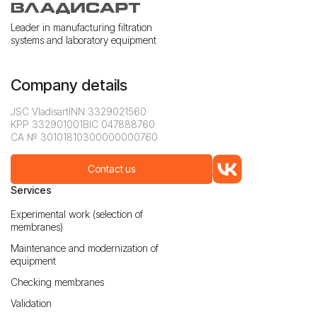
Leader in manufacturing filtration
systems and laboratory equipment
Company details
JSC Vladisart
INN 3329021560
KPP 332901001
BIC 047888760
CA № 30101810300000000760
Contact us
Services
Experimental work (selection of
membranes)
Maintenance and modernization of
equipment
Checking membranes
Validation