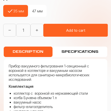
35 мм
47 мм
ПВФ
Add to cart
для
микробиологических
исследований
1-
секционный
DESCRIPTION
SPECIFICATIONS
с
вакуумным
насосом
quantity
Прибор вакуумного фильтрования 1-секционный с
воронкой в коллекторе и вакуумным насосом
используется для санитарно-микробиологических
исследований.
Комплектация
коллектор с воронкой из нержавеющей стали
колба Бунзена объемом 1 л
вакуумный насос
фильтр-влагоотделитель