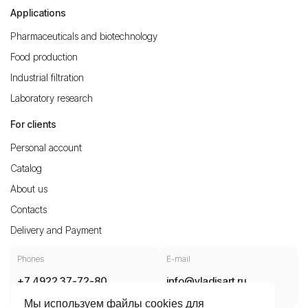
Applications
Pharmaceuticals and biotechnology
Food production
Industrial filtration
Laboratory research
For clients
Personal account
Catalog
About us
Contacts
Delivery and Payment
Phones
E-mail
+7 4922 37-72-80
info@vladisart.ru
8 800 30 10 700
Мы используем файлы cookies для